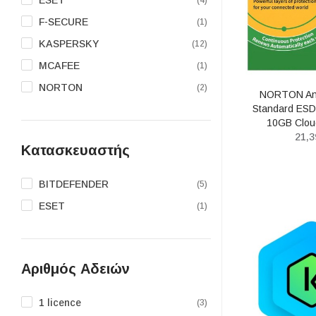
(4)
F-SECURE
(1)
KASPERSKY
(12)
MCAFEE
(1)
NORTON
(2)
NORTON Ant
Standard ESD
10GB Clou
21,3
Κατασκευαστής
BITDEFENDER
(5)
ESET
(1)
Αριθμός Αδειών
1 licence
(3)