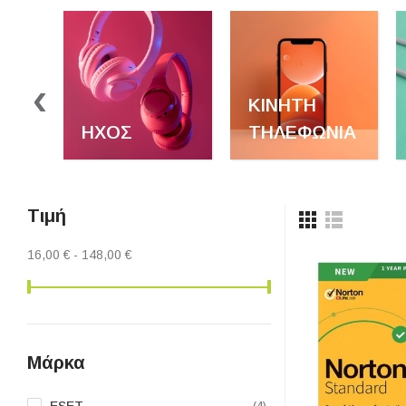
‹
ΚΙΝΗΤΉ
ΉΧΟΣ
ΤΗΛΕΦΩΝΊΑ
Τιμή
16,00 € - 148,00 €
Μάρκα
ESET