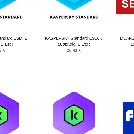
ndard ESD, 1
KASPERSKY Standard ESD, 3
MCAFEE
 1 Έτος
Συσκευές, 1 Έτος
1
7 €
26,41 €