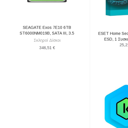
SEAGATE Exos 7E10 6TB
Ugreen HDMI 2.1 
ΑΓΟΡΆ
1
ST6000NM019B, SATA III, 3.5
Male - HDMI 
ESET Home Secu
(UGR
ESD, 1 Συσκ
Σκληροί Δίσκοι
25,2
Καλώδια 
346,51 €
19