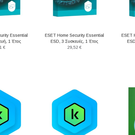
Braided Cable HDMI
Dell Laser Wired Mouse - MS3220 - Titan
ΑΓΟΡΆ
ΑΓΟΡΆ
Male 3m (80602)
Gray (570-ABHM) (DEL570-ABHMI)
rity Essential
ESET Home Security Essential
ESET H
80602)
ευή, 1 Έτος
ESD, 3 Συσκευές, 1 Έτος
ESD
Ποντίκια
1 €
29,52 €
Audio/Video
26,35 €
,05 €