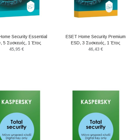
Asus Prime B660M-K D4 (90MB1950-
DELL 16 Plus D
ΑΓΟΡΆ
ΑΓΟΡ
M1EAY0) (ASU90MB1950-M1EAY0)
FHD+Touch/Ultra 7 
ome Security Essential
ESET Home Security Premium
SSD/Intel Arc/Win
, 5 Συσκευές, 1 Έτος
ESD, 3 Συσκευές, 1 Έτος
Μητρικές Κάρτες
Prosupport/Ic
45,95 €
46,43 €
93,00 €
Laptop
1.623,23