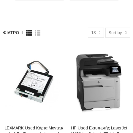
ΉΧΟΣ
ΚΙΝΗΤΉ
ΤΗΛΕΦΩΝΊΑ
ΦΊΛΤΡΟ
13
Sort by
LEXMARK Used Κάρτα Μοντεμ/
HP Used Εκτυπωτής LaserJet