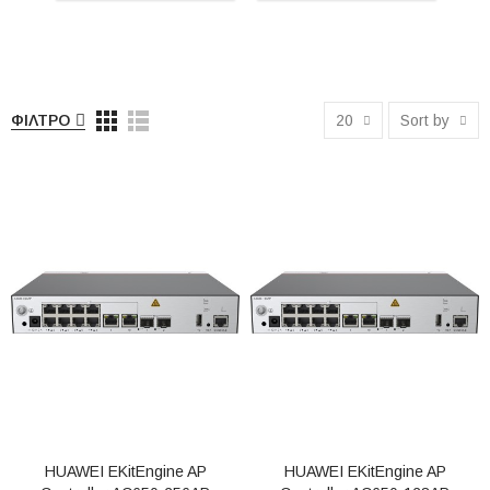
ΉΧΟΣ
ΚΙΝΗΤΉ
ΤΗΛΕΦΩΝΊΑ
ΦΊΛΤΡΟ
20
Sort by
HUAWEI EKitEngine AP
HUAWEI EKitEngine AP