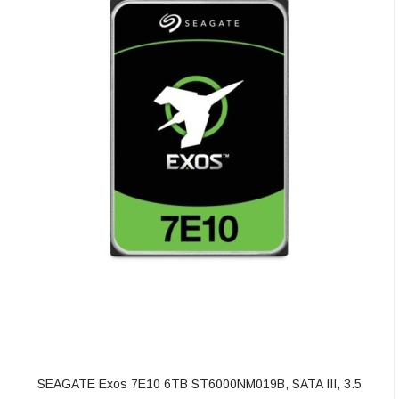
Ugreen HDMI 2.1 Braided Cable HDMI Male - HDMI Male 3m
ΑΓΟΡΆ